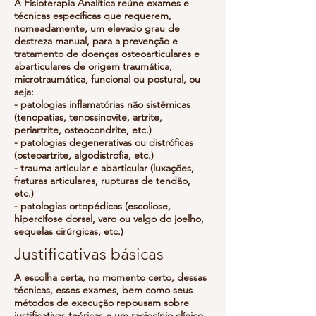
A Fisioterapia Analítica reúne exames e
técnicas específicas que requerem,
nomeadamente, um elevado grau de
destreza manual, para a prevenção e
tratamento de doenças osteoarticulares e
abarticulares de origem traumática,
microtraumática, funcional ou postural, ou
seja:
- patologias inflamatórias não sistêmicas
(tenopatias, tenossinovite, artrite,
periartrite, osteocondrite, etc.)
- patologias degenerativas ou distróficas
(osteoartrite, algodistrofia, etc.)
- trauma articular e abarticular (luxações,
fraturas articulares, rupturas de tendão,
etc.)
- patologias ortopédicas (escoliose,
hipercifose dorsal, varo ou valgo do joelho,
sequelas cirúrgicas, etc.)
Justificativas básicas
A escolha certa, no momento certo, dessas
técnicas, esses exames, bem como seus
métodos de execução repousam sobre
justificativas teóricas e um raciocínio clínico