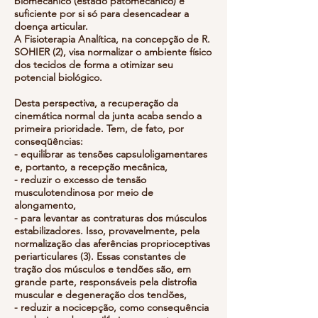
biomecânico (estado patomecânico) é
suficiente por si só para desencadear a
doença articular.
A Fisioterapia Analítica, na concepção de R.
SOHIER (2), visa normalizar o ambiente físico
dos tecidos de forma a otimizar seu
potencial biológico.
Desta perspectiva, a recuperação da
cinemática normal da junta acaba sendo a
primeira prioridade. Tem, de fato, por
conseqüências:
- equilibrar as tensões capsuloligamentares
e, portanto, a recepção mecânica,
- reduzir o excesso de tensão
musculotendinosa por meio de
alongamento,
- para levantar as contraturas dos músculos
estabilizadores. Isso, provavelmente, pela
normalização das aferências proprioceptivas
periarticulares (3). Essas constantes de
tração dos músculos e tendões são, em
grande parte, responsáveis pela distrofia
muscular e degeneração dos tendões,
- reduzir a nocicepção, como consequência