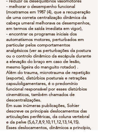
- reduzir os desequilíbrios vasomotores
- melhorar o desempenho funcional
(mostramos em 1987 (4), que a recuperação
de uma correta centralização dinâmica da
cabeça umeral melhorava os desempenhos,
em termos de saída imediata em vigor),
- encontrar os programas iniciais dos
automatismos motores, perturbados em
particular pelos comportamentos
analgésicos (ver as perturbações da postura
ou o controlo dinâmico da escápula durante
a elevação do braço em caso de lesão,
mesmo ligeira do manguito rotador) .
Além do trauma, microtrauma de repetição
(esporte), distúrbios posturais e retrações
capsuloligamentares, é o predomínio
funcional responsável por esses distúrbios
cinemáticos, também chamados de
descentralizações.
Em suas inúmeras publicações, Sohier
descreve os principais deslocamentos das
articulações periféricas, da coluna vertebral
e da pelve (5,6,7,8,9,10,11,12,13,14,15).
Esses deslocamentos, dinâmicos a princípio,
acabam sendo objetivados, em repouso,