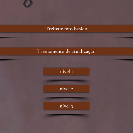
o
Treinamento básico
Treinamento de atualização
nível 1
nível 2
nível 3