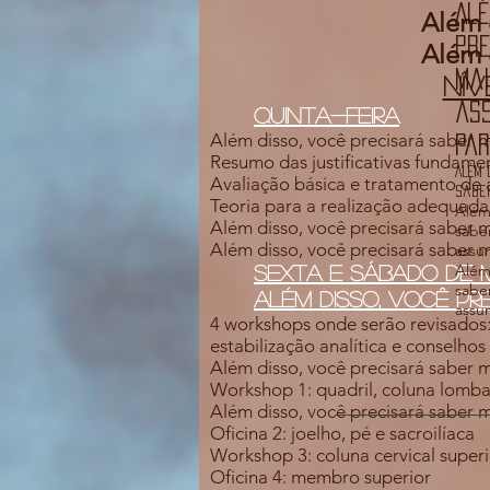
Alé
Além 
pr
Além 
mai
Nív
ass
quinta-feira
Além disso, você precisará saber m
Pa
Resumo das justificativas fundame
Além 
Avaliação básica e tratamento de 
saber
Teoria para a realização adequada d
Além
Além disso, você precisará saber m
sabe
Além disso, você precisará saber m
assu
Além
Sexta e sábado de
sabe
Além disso, você pr
assu
4 workshops onde serão revisados:
estabilização analítica e conselhos
Além disso, você precisará saber m
Workshop 1: quadril, coluna lombar
Além disso, você precisará saber m
Oficina 2: joelho, pé e sacroilíaca
Workshop 3: coluna cervical superi
Oficina 4: membro superior