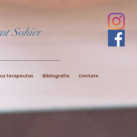
pt Sohier
us terapeutas
Bibliografia
Contato