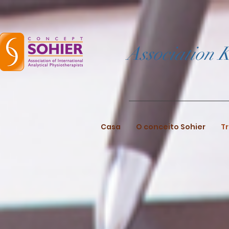
Association K
Casa
O conceito Sohier
Tr