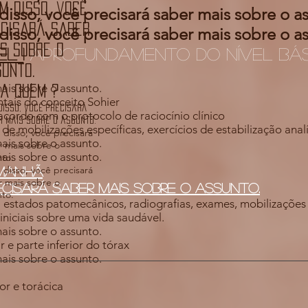
m disso, você
disso, você precisará saber mais sobre o a
ecisará saber
disso, você precisará saber mais sobre o a
s sobre o
el 1
Aprofundamento do nível bá
unto.
ais sobre o assunto.
ra quem ?
ntais do conceito Sohier
disso, você precisará
acordo com o protocolo de raciocínio clínico
 mais sobre o assunto.
e mobilizações específicas, exercícios de estabilização analít
 disso, você precisará
ais sobre o assunto.
r mais sobre o
ais sobre o assunto.
nto.
 disso, você precisará
 manhã
r mais sobre o
ecisará saber mais sobre o assunto.
nto.
 estados patomecânicos, radiografias, exames, mobilizações e
 iniciais sobre uma vida saudável.
ais sobre o assunto.
 e parte inferior do tórax
ais sobre o assunto.
or e torácica