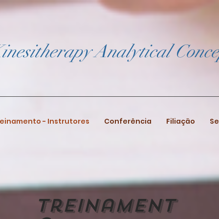
inesitherapy Analytical Conce
einamento - Instrutores
Conferência
Filiação
Se
Treinament